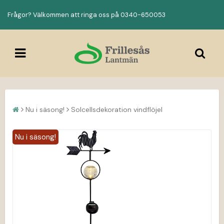
Frågor? Välkommen att ringa oss på 0340-650053
Nu i säsong!
Solcellsdekoration vindflöjel