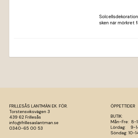
Solcellsdekoration
sken när mörkret fa
FRILLESÅS LANTMÄN EK. FÖR.
ÖPPETTIDER
Torstensviksvägen 3
BUTIK:
439 62 Frillesås
Mån-Fre: 
info@frillesaslantman.se
Lördag: 
0340-65 00 53
Söndag: 1