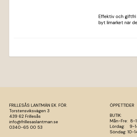
Effektiv och giftfr
byt limarket när de
FRILLESÅS LANTMÄN EK. FÖR.
ÖPPETTIDER
Torstensviksvägen 3
BUTIK:
439 62 Frillesås
Mån-Fre: 
info@frillesaslantman.se
Lördag: 
0340-65 00 53
Söndag: 1