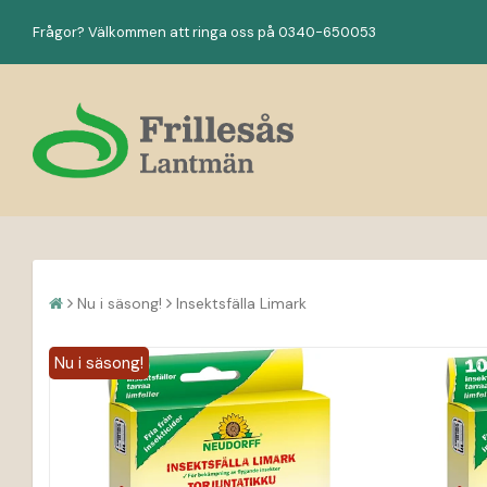
Frågor? Välkommen att ringa oss på 0340-650053
Nu i säsong!
Insektsfälla Limark